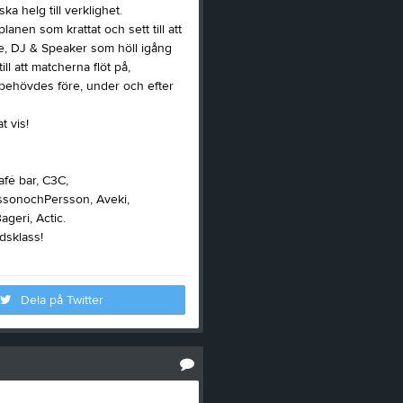
ska helg till verklighet.
nen som krattat och sett till att
ce, DJ & Speaker som höll igång
ll att matcherna flöt på,
behövdes före, under och efter
t vis!
afé bar, C3C,
rssonochPersson, Aveki,
geri, Actic.
dsklass!
Dela på Twitter