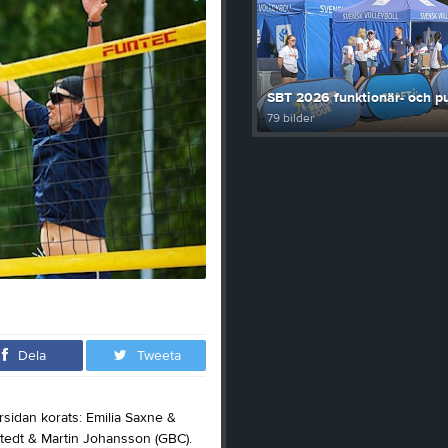
SBT 2026 funktionär- och pu
79 bilder
Dela
Tweeta
rsidan korats: Emilia Saxne &
edt & Martin Johansson (GBC).