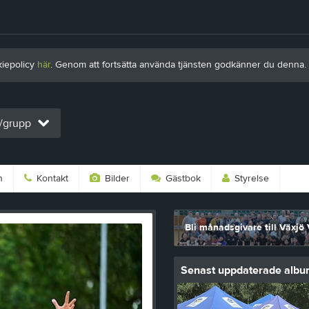
kiepolicy
här
. Genom att fortsätta använda tjänsten godkänner du denna.
g/grupp
n
Kontakt
Bilder
Gästbok
Styrelse
Bli månadsgivare till Växjö 
Senast uppdaterade alb