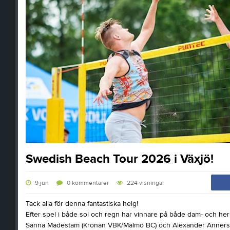
Swedish Beach Tour 2026 i Växjö!
9 jun
0
kommentarer
224
visningar
Tack alla för denna fantastiska helg!
Efter spel i både sol och regn har vinnare på både dam- och her
Sanna Madestam (Kronan VBK/Malmö BC) och Alexander Annerst