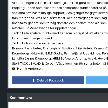
Vi i föreningen vill tacka alla som hjälpt till att göra denna fantasti
Projektgruppen som planerat och samordnat, funktionärerna på pla
spelarna haft bästa möjliga support, kioskgänget för grym servi
från morgon till kväll och sekretariat- och domargänget som såg ti
hospitality-gänget som försåg domare och spelare med allt som 
matcher, SoMe-ansvariga för uppdateringar.
Tack till alla spelare, publik med fler som bidragit på ett eller anna
Ingen nämnd, ingen glömd!
Tack till våra sponsorer & partners…
Brinova Fastigheter, The Logistic Solution, Elite Hotels, Cramo, C
Kronobergs Kylteknik, E.R.T Godis, Farmartjänst Uppvidinge, Pe
Länsförsäkring Kronoberg, HRM Software, Andritz, Aveki, Hovs Ba
Stort TACK till Växjö & Co och Växjö kommun för samarbete i värl
📸: Henrik Andersen
Dela på Facebook
Kommentera